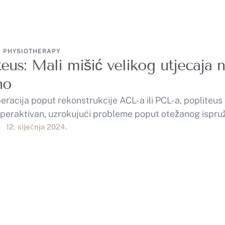
PHYSIOTHERAPY
teus: Mali mišić velikog utjecaja 
no
racija poput rekonstrukcije ACL-a ili PCL-a, popliteu
iperaktivan, uzrokujući probleme poput otežanog ispru
zvještaji …
12. siječnja 2024.