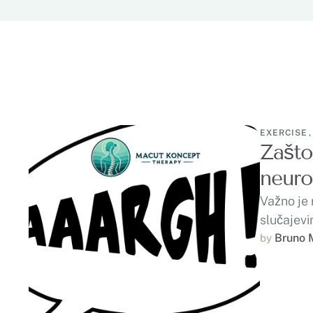
EXERCISE
,
Zašto
neuro
Važno je 
slučajevi
Bruno 
by 