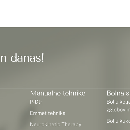
in danas!
Manualne tehnike
Bolna s
P-Dtr
Bol u kolj
zglobovi
Emmet tehnika
Bol u kuk
Neurokinetic Therapy