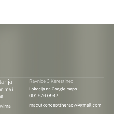
tanja
Ravnice 3 Kerestinec
enima i
Lokacija na Google maps
091 576 0942
ma
macutkoncepttherapy@gmail.com
ovima