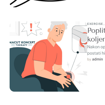
EXERCISE
,
Popli
kolje
Nakon ope
postati h
koljena. I
admin
by 