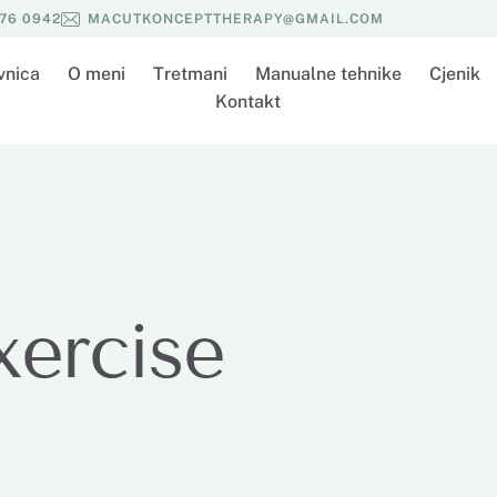
576 0942
MACUTKONCEPTTHERAPY@GMAIL.COM
vnica
O meni
Tretmani
Manualne tehnike
Cjenik
Kontakt
xercise