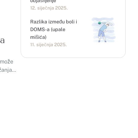
objašnjenje
12. siječnja 2025.
Razlika između boli i
DOMS-a (upale
mišića)
na
11. siječnja 2025.
s može
žanja