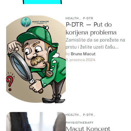
HEALTH
,
P-DTR
P-DTR – Put do
korijena problema
Zamislite da se porežete na
prstu i želite uzeti čašu
vode. Pri tome ćete izbjeći
by 
Bruno Macut
2. prosinca 2024.
pritiskanje povrijeđenog
prsta …
HEALTH
,
P-DTR
,
PHYSIOTHERAPY
Macut Koncept