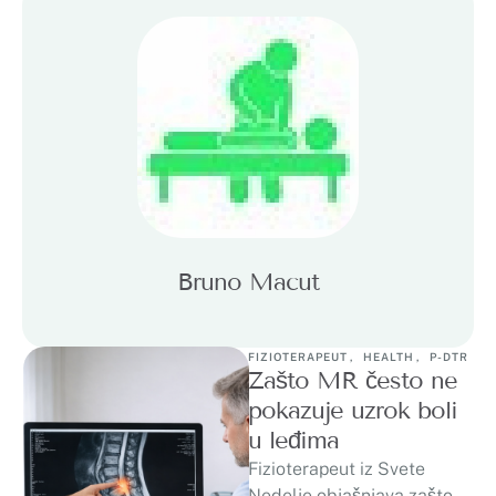
Bruno Macut
FIZIOTERAPEUT
,
HEALTH
,
P-DTR
Zašto MR često ne
pokazuje uzrok boli
u leđima
Fizioterapeut iz Svete
Nedelje objašnjava zašto