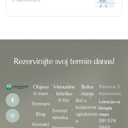
11. siječnja 2025.
Rezervirajte svoj termin danas!
Objave
Manualne
Bolna
Ravnice 3
tehnike
stanja
O meni
Kerestinec
P-Dtr
Bol u
Lokacija na
Tretmani
koljenima i
Google
Emmet
Blog
zglobovim
maps
tehnika
091 576
a
Kontakt
0942
Neurokine