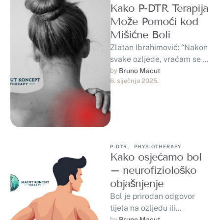
Kako P-DTR Terapija
Može Pomoći kod
Mišićne Boli
Zlatan Ibrahimović: “Nakon
svake ozljede, vraćam se s
još većom željom za igrom.
by 
Bruno Macut
6. siječnja 2025.
To me čini jačim.”Svi se …
P-DTR
,
PHYSIOTHERAPY
Kako osjećamo bol
– neurofiziološko
objašnjenje
Bol je prirodan odgovor
tijela na ozljedu ili
oštećenje tkiva. Kada dođe
by 
Bruno Macut