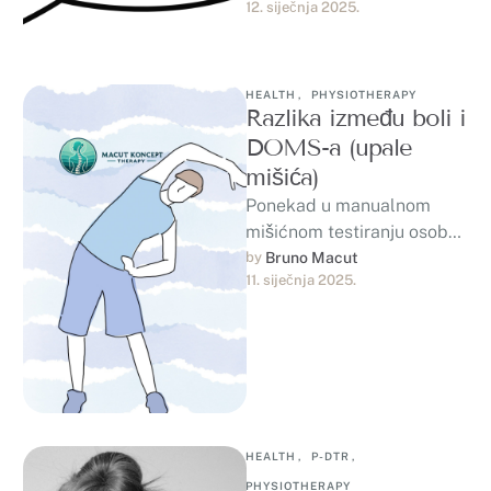
12. siječnja 2025.
slučajevima, bol je signal
preosjetljivog “alarmnog…
HEALTH
,
PHYSIOTHERAPY
Razlika između boli i
DOMS-a (upale
mišića)
Ponekad u manualnom
mišićnom testiranju osobe
koje nisu naviknute na
by 
Bruno Macut
11. siječnja 2025.
fizičku aktivnost, kroz P-
DTR tretman, sljedeći dan
dobiju …
HEALTH
,
P-DTR
,
PHYSIOTHERAPY