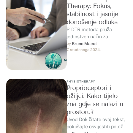
Therapy: Fokus,
stabilnost i jasnije
donošenje odluka
P-DTR metoda pruža
jedinstven način za
optimizaciju vašeg tijela i
by 
Bruno Macut
7. studenoga 2024.
uma, omogućujući vam da
postignete vrhunske
performanse u …
PHYSIOTHERAPY
Proprioceptori i
ožiljci: Kako tijelo
zna gdje se nalazi u
prostoru?
Uvod Dok čitate ovaj tekst,
pokušajte osvijestiti položaj