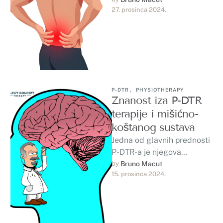
27. prosinca 2024.
do povrede, tijelo aktivira
senzore nazvane …
P-DTR
,
PHYSIOTHERAPY
Znanost iza P-DTR
terapije i mišićno-
koštanog sustava
Jedna od glavnih prednosti
P-DTR-a je njegova
preciznost. Kroz
by 
Bruno Macut
15. prosinca 2024.
sveobuhvatan proces
procjene, P-DTR praktičari
mogu identificirati
specifična područja…