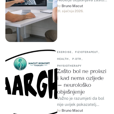
MR ne pokazuje uzrok boli
by 
Bruno Macut
31. siječnja 2026.
u leđima
EXERCISE
,
FIZIOTERAPEUT
,
HEALTH
,
P-DTR
,
PHYSIOTHERAPY
Zašto bol ne prolazi
i kad nema ozljede
– neurološko
objašnjenje
Važno je razumjeti da bol
nije uvijek pokazatelj
ozljede. U mnogim
by 
Bruno Macut