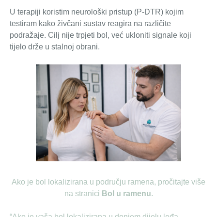
U terapiji koristim neurološki pristup (P-DTR) kojim
testiram kako živčani sustav reagira na različite
podražaje. Cilj nije trpjeti bol, već ukloniti signale koji
tijelo drže u stalnoj obrani.
Ako je bol lokalizirana u području ramena, pročitajte više
na stranici
Bol u ramenu
.
“Ako je vaša bol lokalizirana u donjem dijelu leđa,