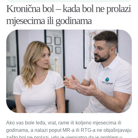
Kronična bol – kada bol ne prolazi
mjesecima ili godinama
Ako vas bole leđa, vrat, rame ili koljeno mjesecima ili
godinama, a nalazi poput MR-a ili RTG-a ne objašnjavaju
zašto bol ne prolazi, vrlo je vjerojatno da je problem u