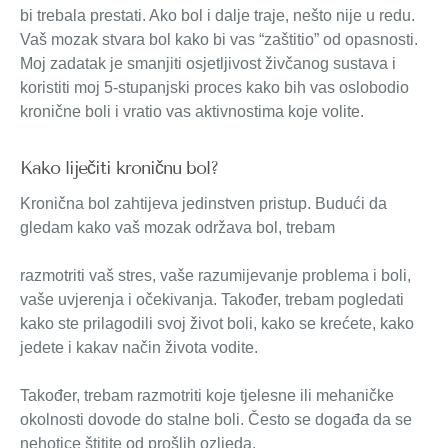
bi trebala prestati. Ako bol i dalje traje, nešto nije u redu.
Vaš mozak stvara bol kako bi vas “zaštitio” od opasnosti.
Moj zadatak je smanjiti osjetljivost živčanog sustava i
koristiti moj 5-stupanjski proces kako bih vas oslobodio
kronične boli i vratio vas aktivnostima koje volite.
Kako liječiti kroničnu bol?
Kronična bol zahtijeva jedinstven pristup. Budući da
gledam kako vaš mozak održava bol, trebam
razmotriti vaš stres, vaše razumijevanje problema i boli,
vaše uvjerenja i očekivanja. Također, trebam pogledati
kako ste prilagodili svoj život boli, kako se krećete, kako
jedete i kakav način života vodite.
Također, trebam razmotriti koje tjelesne ili mehaničke
okolnosti dovode do stalne boli. Često se događa da se
nehotice štitite od prošlih ozljeda.