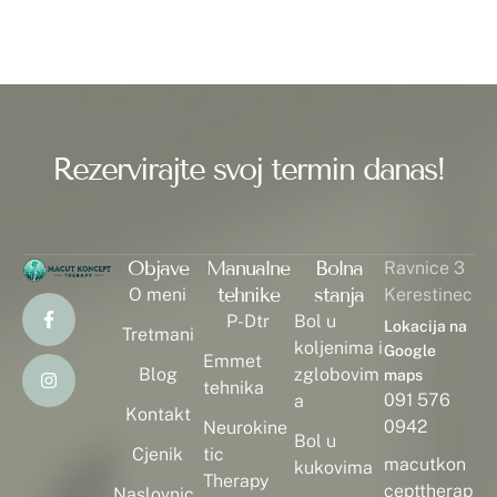
Rezervirajte svoj termin danas!
Objave
Manualne
Bolna
Ravnice 3
tehnike
stanja
O meni
Kerestinec
P-Dtr
Bol u
Lokacija na
Tretmani
koljenima i
Google
Emmet
Blog
zglobovim
maps
tehnika
091 576
a
Kontakt
0942
Neurokine
Bol u
Cjenik
tic
macutkon
kukovima
Therapy
cepttherap
Naslovnic