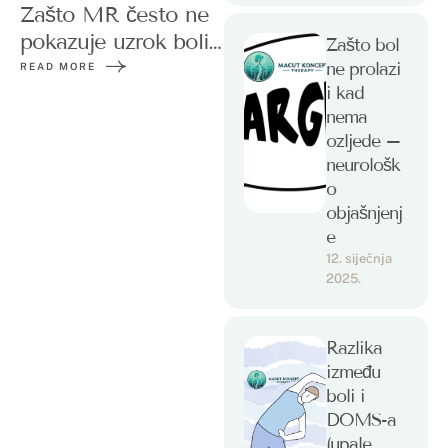
Zašto MR često ne
pokazuje uzrok boli
Zašto bol
u leđima
ne prolazi
READ MORE
i kad
nema
ozljede –
neurološk
o
objašnjenj
e
12. siječnja 
2025.
Razlika
između
boli i
DOMS-a
(upale