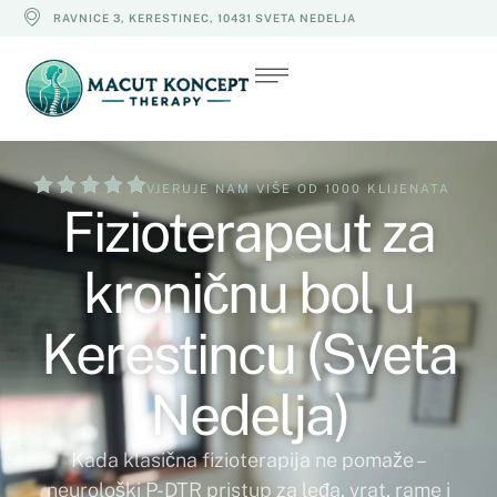
RAVNICE 3, KERESTINEC, 10431 SVETA NEDELJA
VJERUJE NAM VIŠE OD 1000 KLIJENATA
Fizioterapeut za
kroničnu bol u
Kerestincu (Sveta
Nedelja)
Kada klasična fizioterapija ne pomaže –
neurološki P-DTR pristup za leđa, vrat, rame i