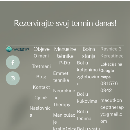
Rezervirajte svoj termin danas!
Objave
Manualne
Bolna
Ravnice 3
tehnike
stanja
O meni
Kerestinec
P-Dtr
Bol u
Lokacija na
Tretmani
koljenima i
Google
Emmet
Blog
zglobovim
maps
tehnika
091 576
a
Kontakt
0942
Neurokine
Bol u
Cjenik
tic
macutkon
kukovima
Therapy
cepttherap
Naslovnic
Bol u
y@gmail.c
a
Manipulaci
leđima
om
je
kralježnice
Bol u vratu