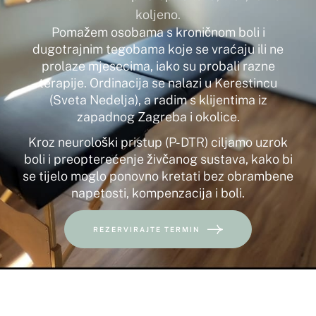
koljeno.
Pomažem osobama s kroničnom boli i
dugotrajnim tegobama koje se vraćaju ili ne
prolaze mjesecima, iako su probali razne
terapije. Ordinacija se nalazi u Kerestincu
(Sveta Nedelja), a radim s klijentima iz
zapadnog Zagreba i okolice.
Kroz neurološki pristup (P-DTR) ciljamo uzrok
boli i preopterećenje živčanog sustava, kako bi
se tijelo moglo ponovno kretati bez obrambene
napetosti, kompenzacija i boli.
REZERVIRAJTE TERMIN