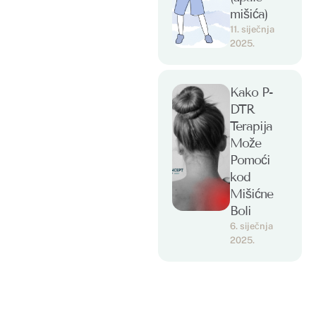
mišića)
11. siječnja 
2025.
Kako P-
DTR
Terapija
Može
Pomoći
kod
Mišićne
Boli
6. siječnja 
2025.