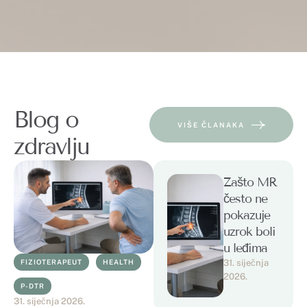
Blog o
VIŠE ČLANAKA
zdravlju
Zašto MR
često ne
pokazuje
uzrok boli
u leđima
FIZIOTERAPEUT
HEALTH
31. siječnja 
2026.
P-DTR
31. siječnja 2026.