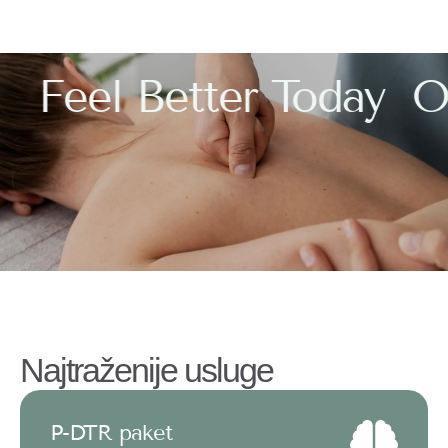
Feel Better Today
O
Najtraženije usluge
P-DTR paket