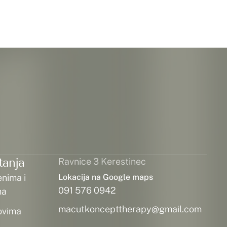
tanja
Ravnice 3 Kerestinec
enima i
Lokacija na Google maps
091 576 0942
ma
macutkoncepttherapy@gmail.com
ovima