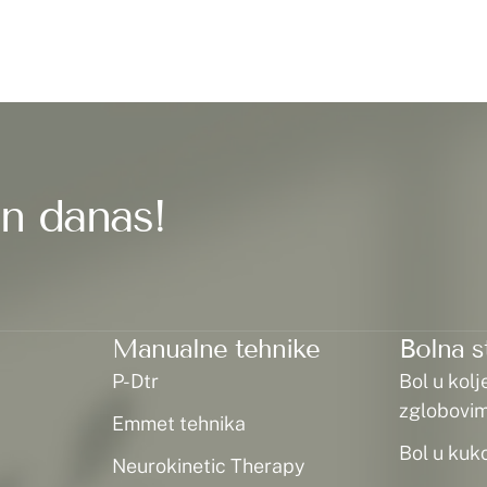
in danas!
Manualne tehnike
Bolna s
P-Dtr
Bol u kolj
zglobovi
Emmet tehnika
Bol u kuk
Neurokinetic Therapy