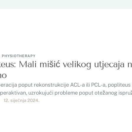
PHYSIOTHERAPY
teus: Mali mišić velikog utjecaja 
no
racija poput rekonstrukcije ACL-a ili PCL-a, popliteu
iperaktivan, uzrokujući probleme poput otežanog ispru
zvještaji …
12. siječnja 2024.