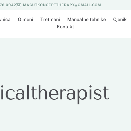
576 0942
MACUTKONCEPTTHERAPY@GMAIL.COM
vnica
O meni
Tretmani
Manualne tehnike
Cjenik
Kontakt
icaltherapist