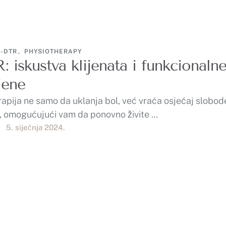
P-DTR
,
PHYSIOTHERAPY
: iskustva klijenata i funkcionaln
jene
apija ne samo da uklanja bol, već vraća osjećaj slobode
i, omogućujući vam da ponovno živite …
5. siječnja 2024.