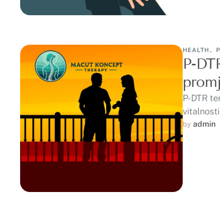
HEALTH
,
P-DTR
prom
P-DTR ter
vitalnost
admin
by 