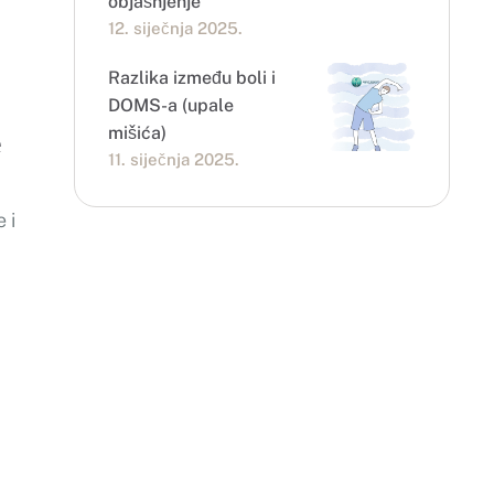
objašnjenje
12. siječnja 2025.
Razlika između boli i
DOMS-a (upale
mišića)
e
11. siječnja 2025.
 i