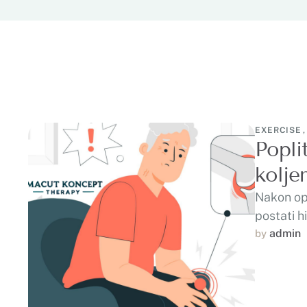
EXERCISE
,
Popli
kolje
Nakon ope
postati h
koljena. I
admin
by 