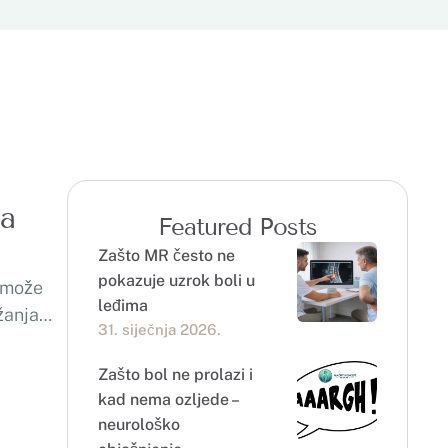
na
Featured Posts
Zašto MR često ne
pokazuje uzrok boli u
s može
leđima
žanja
31. siječnja 2026.
Zašto bol ne prolazi i
kad nema ozljede –
neurološko