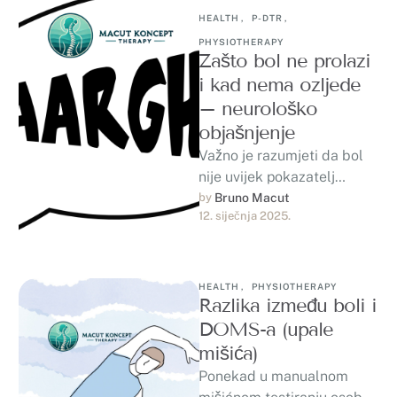
HEALTH
,
P-DTR
,
PHYSIOTHERAPY
Zašto bol ne prolazi
i kad nema ozljede
– neurološko
objašnjenje
Važno je razumjeti da bol
nije uvijek pokazatelj
ozljede. U mnogim
by 
Bruno Macut
12. siječnja 2025.
slučajevima, bol je signal
preosjetljivog “alarmnog…
HEALTH
,
PHYSIOTHERAPY
Razlika između boli i
DOMS-a (upale
mišića)
Ponekad u manualnom