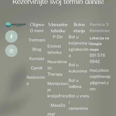
Rezervirajte svoj termin danas!
Objave
Manualne
Bolna
Ravnice 3
tehnike
stanja
O meni
Kerestinec
P-Dtr
Bol u
Lokacija na
Tretmani
koljenima i
Google
Emmet
Blog
zglobovim
maps
tehnika
091 576
a
Kontakt
0942
Neurokine
Bol u
Cjenik
tic
macutkon
kukovima
Therapy
cepttherap
Naslovnic
Bol u
y@gmail.c
a
Manipulaci
leđima
om
je
kralježnice
Bol u vratu
i
Masaža
ramenima
PNF