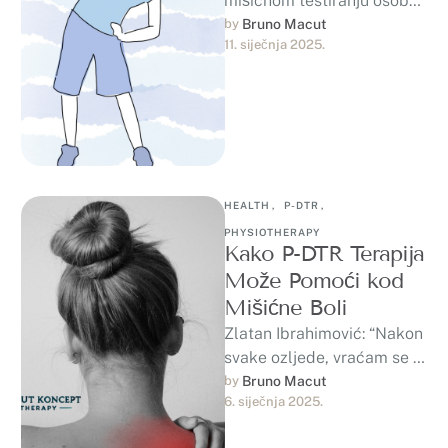
mišićnom testiranju osobe
koje nisu naviknute na
by 
Bruno Macut
11. siječnja 2025.
fizičku aktivnost, kroz P-
DTR tretman, sljedeći dan
dobiju …
HEALTH
,
P-DTR
,
PHYSIOTHERAPY
Kako P-DTR Terapija
Može Pomoći kod
Mišićne Boli
Zlatan Ibrahimović: “Nakon
svake ozljede, vraćam se s
još većom željom za igrom.
by 
Bruno Macut
6. siječnja 2025.
To me čini jačim.”Svi se …