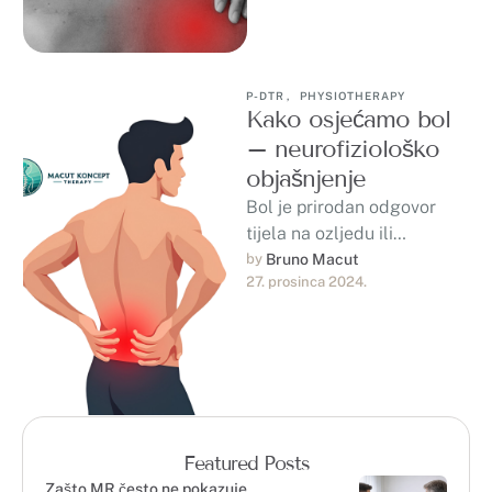
P-DTR
,
PHYSIOTHERAPY
Kako osjećamo bol
– neurofiziološko
objašnjenje
Bol je prirodan odgovor
tijela na ozljedu ili
oštećenje tkiva. Kada dođe
by 
Bruno Macut
27. prosinca 2024.
do povrede, tijelo aktivira
senzore nazvane …
Featured Posts
Zašto MR često ne pokazuje