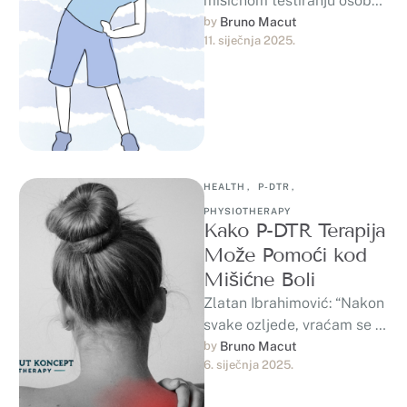
mišićnom testiranju osobe
koje nisu naviknute na
by 
Bruno Macut
11. siječnja 2025.
fizičku aktivnost, kroz P-
DTR tretman, sljedeći dan
dobiju …
HEALTH
,
P-DTR
,
PHYSIOTHERAPY
Kako P-DTR Terapija
Može Pomoći kod
Mišićne Boli
Zlatan Ibrahimović: “Nakon
svake ozljede, vraćam se s
još većom željom za igrom.
by 
Bruno Macut
6. siječnja 2025.
To me čini jačim.”Svi se …