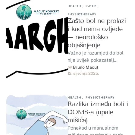
HEALTH
,
P-DTR
,
PHYSIOTHERAPY
Zašto bol ne prolazi
i kad nema ozljede
– neurološko
objašnjenje
Važno je razumjeti da bol
nije uvijek pokazatelj
ozljede. U mnogim
by 
Bruno Macut
12. siječnja 2025.
slučajevima, bol je signal
preosjetljivog “alarmnog…
HEALTH
,
PHYSIOTHERAPY
Razlika između boli i
DOMS-a (upale
mišića)
Ponekad u manualnom