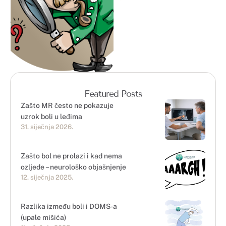
prsta …
Featured Posts
Zašto MR često ne pokazuje
uzrok boli u leđima
31. siječnja 2026.
Zašto bol ne prolazi i kad nema
ozljede – neurološko objašnjenje
12. siječnja 2025.
Razlika između boli i DOMS-a
(upale mišića)