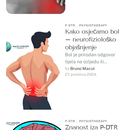
P-DTR
,
PHYSIOTHERAPY
Kako osjećamo bol
– neurofiziološko
objašnjenje
Bol je prirodan odgovor
tijela na ozljedu ili
oštećenje tkiva. Kada dođe
by 
Bruno Macut
27. prosinca 2024.
do povrede, tijelo aktivira
senzore nazvane …
P-DTR
,
PHYSIOTHERAPY
Znanost iza P-DTR