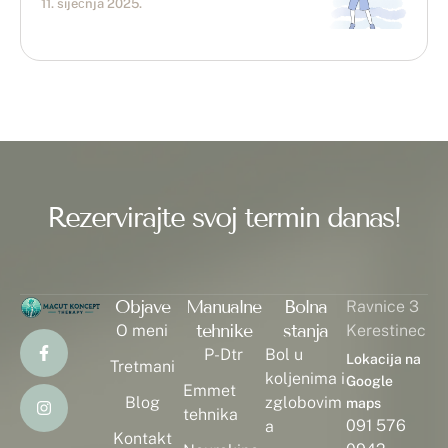
11. siječnja 2025.
Rezervirajte svoj termin danas!
Objave
Manualne
Bolna
Ravnice 3
tehnike
stanja
O meni
Kerestinec
P-Dtr
Bol u
Lokacija na
Tretmani
koljenima i
Google
Emmet
Blog
zglobovim
maps
tehnika
091 576
a
Kontakt