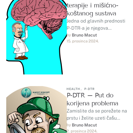
terapije i mišićno-
koštanog sustava
Jedna od glavnih prednosti
P-DTR-a je njegova
preciznost. Kroz
by 
Bruno Macut
15. prosinca 2024.
sveobuhvatan proces
procjene, P-DTR praktičari
mogu identificirati
specifična područja…
HEALTH
,
P-DTR
P-DTR – Put do
korijena problema
Zamislite da se porežete na
prstu i želite uzeti čašu
vode. Pri tome ćete izbjeći
by 
Bruno Macut
2. prosinca 2024.
pritiskanje povrijeđenog