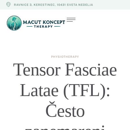
RAVNICE 3, KERESTINEC, 10431 SVETA NEDELJA
PHYSIOTHERAPY
Tensor Fasciae
Latae (TFL):
Često