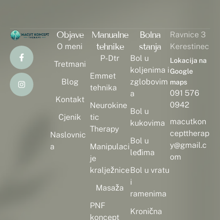
Objave
Manualne
Bolna
Ravnice 3
tehnike
stanja
O meni
Kerestinec
EXERCISE
FIZIOTERAPEUT
HEALTH
P-DTR
P-Dtr
Bol u
Lokacija na
Tretmani
PHYSIOTHERAPY
koljenima i
Google
Emmet
Blog
zglobovim
maps
Zašto bol ne prolazi i kad nema ozljede –
tehnika
091 576
a
neurološko objašnjenje
Kontakt
0942
Neurokine
READ MORE
Bol u
Cjenik
tic
macutkon
kukovima
Therapy
cepttherap
Naslovnic
Bol u
y@gmail.c
a
Manipulaci
leđima
om
je
kralježnice
Bol u vratu
i
Masaža
ramenima
PNF
Kronična
koncept