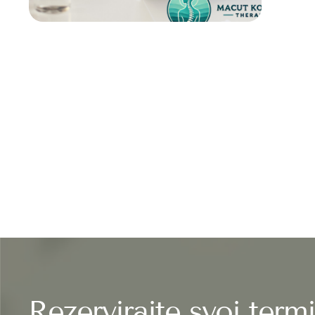
Rezervirajte svoj term