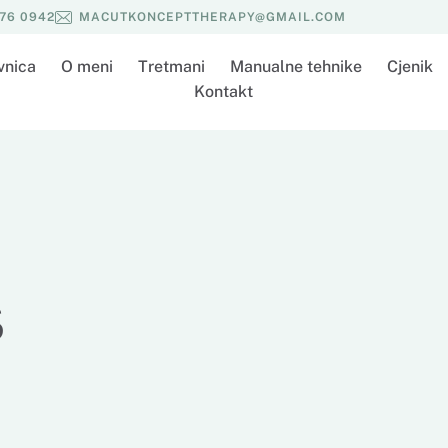
576 0942
MACUTKONCEPTTHERAPY@GMAIL.COM
vnica
O meni
Tretmani
Manualne tehnike
Cjenik
Kontakt
s