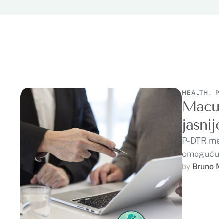
HEALTH
,
Macut
jasni
P-DTR met
omogućuj
Bruno 
by 