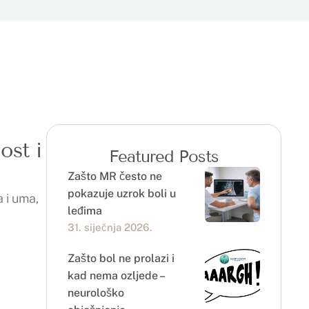
ost i
Featured Posts
Zašto MR često ne
pokazuje uzrok boli u
 i uma,
leđima
31. siječnja 2026.
Zašto bol ne prolazi i
kad nema ozljede –
neurološko