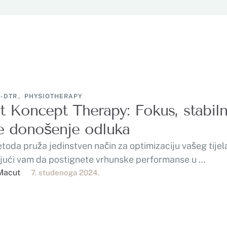
P-DTR
,
PHYSIOTHERAPY
 Koncept Therapy: Fokus, stabiln
je donošenje odluka
oda pruža jedinstven način za optimizaciju vašeg tijela
ući vam da postignete vrhunske performanse u …
Macut
7. studenoga 2024.