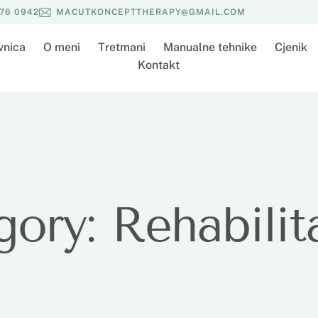
576 0942
MACUTKONCEPTTHERAPY@GMAIL.COM
vnica
O meni
Tretmani
Manualne tehnike
Cjenik
Kontakt
gory:
Rehabilit